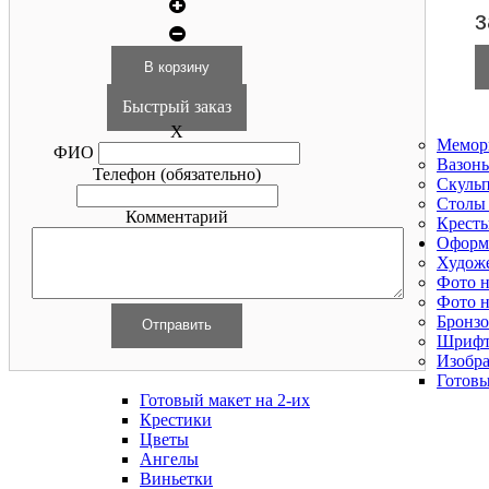
з
Быстрый заказ
X
Мемор
ФИО
Вазоны
Телефон
(обязательно)
Скуль
Столы
Комментарий
Крест
Оформ
Худож
Фото н
Фото н
Бронзо
Шриф
Изобра
Готовы
Готовый макет на 2-их
Крестики
Цветы
Ангелы
Виньетки