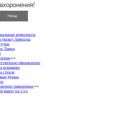
ахоронения!
иальные комплексы
 (вазы) Лампады
птуры
 и Лавки
ы
ление
ественное оформление
а керамике
а стекле
вые буквы
ты
жения гравировки
й макет на 1-го