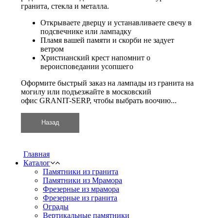
гранита, стекла и металла.
Открываете дверцу и устанавливаете свечу в
подсвечнике
или
лампадку
Пламя вашей памяти и скорби не задует
ветром
Христианский крест напомнит о
вероисповедании усопшего
Оформите быстрый заказ на
лампады из гранита
на
могилу
или подъезжайте в московский
офис
GRANIT-SERP
, чтобы выбрать воочию...
Главная
Каталог
Памятники из гранита
Памятники из Мрамора
Фрезерные из мрамора
Фрезерные из гранита
Ограды
Вертикальные памятники