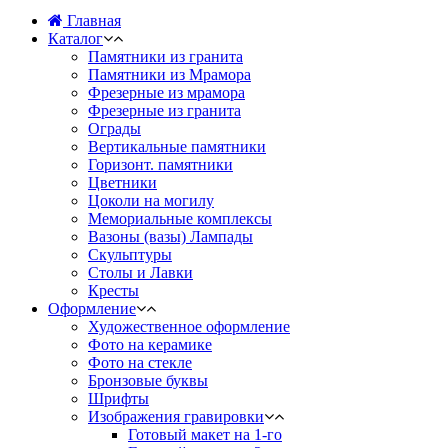
Главная
Каталог
Памятники из гранита
Памятники из Мрамора
Фрезерные из мрамора
Фрезерные из гранита
Ограды
Вертикальные памятники
Горизонт. памятники
Цветники
Цоколи на могилу
Мемориальные комплексы
Вазоны (вазы) Лампады
Скульптуры
Столы и Лавки
Кресты
Оформление
Художественное оформление
Фото на керамике
Фото на стекле
Бронзовые буквы
Шрифты
Изображения гравировки
Готовый макет на 1-го