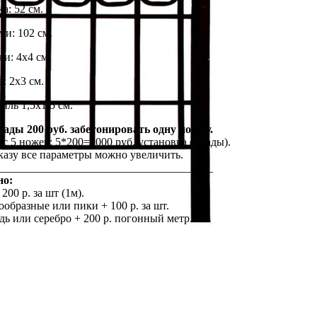
а: 52 см.
ми: 102 см.
и: 4х4 см.
: 2х3 см.
иль 1,5х1,5 см.
рады 200 руб. забетонировать одну ножку.
ас 5 ножек: 5*200=1000 руб. установка ограды).
казу все параметры можно увеличить.
______________________________________
но:
200 р. за шт (1м).
образные или пики + 100 р. за шт.
дь или серебро + 200 р. погонный метр.