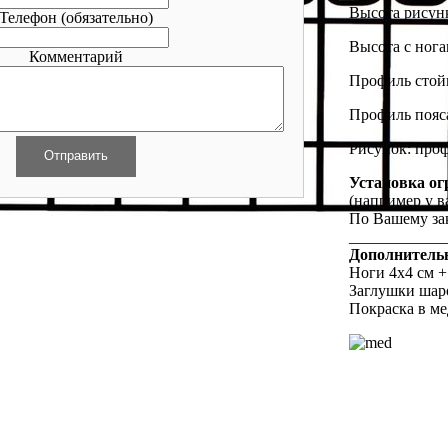
Высота рисунк
Телефон
(обязательно)
Высота с нога
Комментарий
Профиль стойк
Профиль пояса
Рисунок: проф
Установка ог
(например у в
По Вашему за
____________
Дополнитель
Ноги 4х4 см + 
Заглушки шаро
Покраска в ме