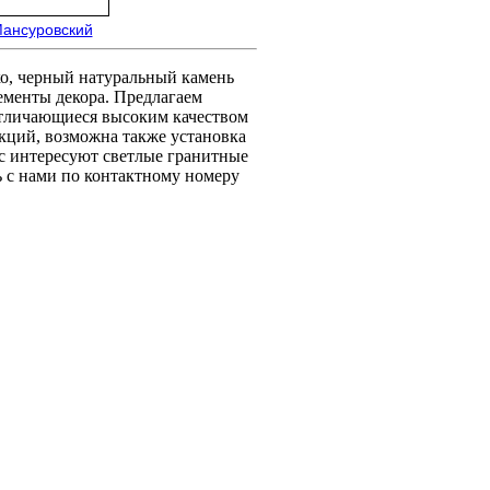
ансуровский
ко, черный натуральный камень
ементы декора. Предлагаем
тличающиеся высоким качеством
кций, возможна также установка
ас интересуют светлые гранитные
ь с нами по контактному номеру