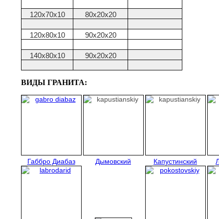
120х70х10
80х20х20
120х80х10
90х20х20
140х80х10
90х20х20
ВИДЫ ГРАНИТА:
Габбро Диабаз
Дымовский
Капустинский