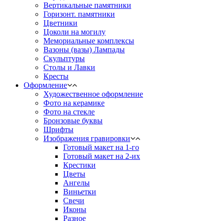
Вертикальные памятники
Горизонт. памятники
Цветники
Цоколи на могилу
Мемориальные комплексы
Вазоны (вазы) Лампады
Скульптуры
Столы и Лавки
Кресты
Оформление
Художественное оформление
Фото на керамике
Фото на стекле
Бронзовые буквы
Шрифты
Изображения гравировки
Готовый макет на 1-го
Готовый макет на 2-их
Крестики
Цветы
Ангелы
Виньетки
Свечи
Иконы
Разное