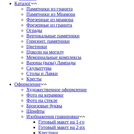
Каталог
Памятники из гранита
Памятники из Мрамора
Фрезерные из мрамора
Фрезерные из гранита
Ограды
Вертикальные памятники
Горизонт. памятники
Цветники
Цоколи на могилу
Мемориальные комплексы
Вазоны (вазы) Лампады
Скульптуры
Столы и Лавки
Кресты
Оформление
Художественное оформление
Фото на керамике
Фото на стекле
Бронзовые буквы
Шрифты
Изображения гравировки
Готовый макет на 1-го
Готовый макет на 2-их
Крестики