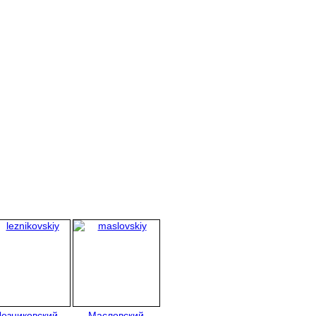
Лезниковский
Масловский