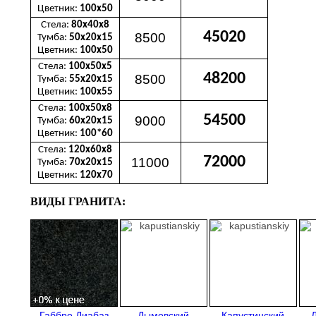
Цветник:
100х50
Стела:
80х40х8
45020
8500
Тумба:
50х20х15
Цветник:
100х50
Стела:
100х50х5
48200
8500
Тумба:
55х20х15
Цветник:
100х55
Стела:
100х50х8
54500
9000
Тумба:
60х20х15
Цветник:
100*60
Стела:
120х60х8
72000
11000
Тумба:
70х20х15
Цветник:
120х70
ВИДЫ ГРАНИТА:
Габбро Диабаз
Дымовский
Капустинский