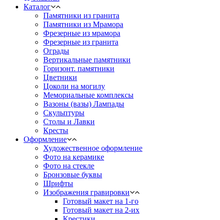
Каталог
Памятники из гранита
Памятники из Мрамора
Фрезерные из мрамора
Фрезерные из гранита
Ограды
Вертикальные памятники
Горизонт. памятники
Цветники
Цоколи на могилу
Мемориальные комплексы
Вазоны (вазы) Лампады
Скульптуры
Столы и Лавки
Кресты
Оформление
Художественное оформление
Фото на керамике
Фото на стекле
Бронзовые буквы
Шрифты
Изображения гравировки
Готовый макет на 1-го
Готовый макет на 2-их
Крестики