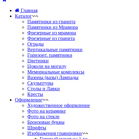
Главная
Каталог
Памятники из гранита
Памятники из Мрамора
Фрезерные из мрамора
Фрезерные из гранита
Ограды
Вертикальные памятники
Горизонт. памятники
Цветники
Цоколи на могилу
Мемориальные комплексы
Вазоны (вазы) Лампады
Скульптуры
Столы и Лавки
Кресты
Оформление
Художественное оформление
Фото на керамике
Фото на стекле
Бронзовые буквы
Шрифты
Изображения гравировки
Готовый макет на 1-го