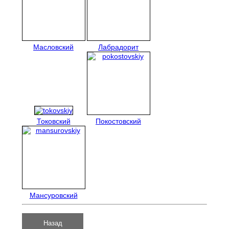
Масловский
Лабрадорит
Токовский
Покостовский
Мансуровский