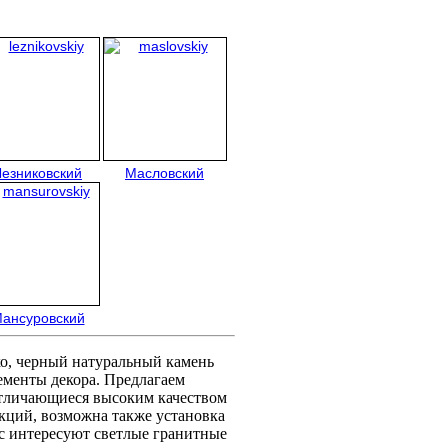
Лезниковский
Масловский
ансуровский
ко, черный натуральный камень
ементы декора. Предлагаем
тличающиеся высоким качеством
кций, возможна также установка
ас интересуют светлые гранитные