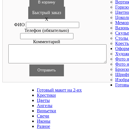
Верти
Горизо
Цветн
Быстрый заказ
Цоколи
X
Мемор
ФИО
Вазоны
Телефон
(обязательно)
Скуль
Столы
Комментарий
Крест
Оформ
Худож
Фото н
Фото н
Бронзо
Шриф
Изобра
Готовы
Готовый макет на 2-их
Крестики
Цветы
Ангелы
Виньетки
Свечи
Иконы
Разное