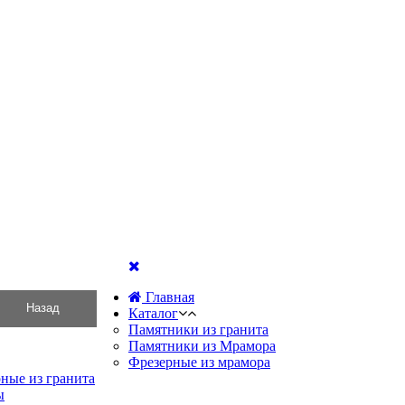
Главная
Каталог
Памятники из гранита
Памятники из Мрамора
Фрезерные из мрамора
ные из гранита
ы