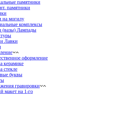
кальные памятники
нт. памятники
ики
 на могилу
иальные комплексы
 (вазы) Лампады
птуры
 и Лавки
ы
ление
ественное оформление
а керамике
а стекле
вые буквы
ты
жения гравировки
й макет на 1-го